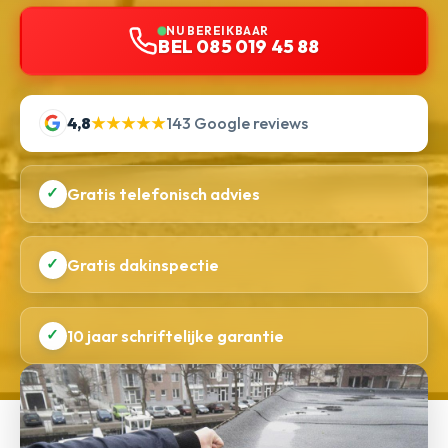
NU BEREIKBAAR
BEL 085 019 45 88
4,8
★★★★★
143 Google reviews
✓
Gratis telefonisch advies
✓
Gratis dakinspectie
✓
10 jaar schriftelijke garantie