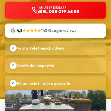
NU BEREIKBAAR
BEL 085 019 45 88
4,8
★★★★★
143 Google reviews
✓
Gratis telefonisch advies
✓
Gratis dakinspectie
✓
10 jaar schriftelijke garantie