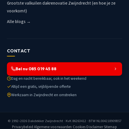
Grootste valkuilen dakrenovatie Zwijndrecht (en hoe je ze
voorkomt)
Alle blogs →
CONTACT
Bel nu 085 019 45 88
Dag en nacht bereikbaar, ook in het weekend
Altijd een gratis, vrijblijvende offerte
Werkzaam in Zwijndrecht en omstreken
© 1992–2026
Dakdekker Zwijndrecht
· KvK 86263412 · BTW NL004218909B57
Privacybeleid
·
Algemene voorwaarden
·
Cookies
·
Disclaimer
·
Sitemap