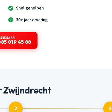
Snel geholpen
30+ jaar ervaring
REIKBAAR
085 019 45 88
 Zwijndrecht
2
3