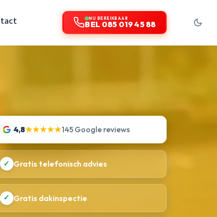
tact
NU BEREIKBAAR
BEL 085 019 45 88
4,8
★★★★★
145 Google reviews
✓
Gratis telefonisch advies
✓
Gratis dakinspectie