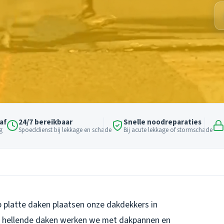
af
24/7 bereikbaar
Snelle noodreparaties
g
Spoeddienst bij lekkage en schade
Bij acute lekkage of stormschade
p platte daken plaatsen onze dakdekkers in
p hellende daken werken we met dakpannen en