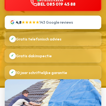
NU BEREIKBAAR
BEL 085 019 45 88
4,8
★★★★★
143 Google reviews
✓
Gratis telefonisch advies
✓
Gratis dakinspectie
✓
10 jaar schriftelijke garantie