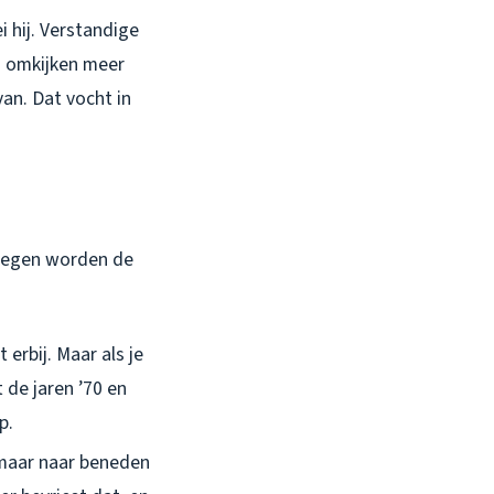
 hij. Verstandige
n omkijken meer
an. Dat vocht in
e regen worden de
 erbij. Maar als je
t de jaren ’70 en
p.
 maar naar beneden