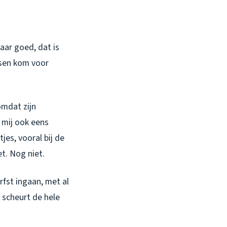
 Maar goed, dat is
ensen kom voor
omdat zijn
 mij ook eens
jes, vooral bij de
et. Nog niet.
rfst ingaan, met al
, scheurt de hele