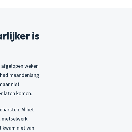
ijker is
de afgelopen weken
en had maandenlang
maar niet
er laten komen.
ebarsten. Al het
et metselwerk
at kwam niet van