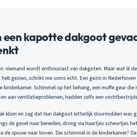
een kapotte dakgoot gevaarl
enkt
zijn: niemand wordt enthousiast van dakgoten. Maar wat ik 
ht heb gezien, schrikt me soms echt. Een gezin in Nederhov
 de kinderkamer. Schimmel op het behang, een muffe geur die 
en aan ventilatieproblemen, hadden zelfs een vochtbestrijd
dak klom en zag dat hun dakgoot letterlijk doormidden was g
angs de gevel naar beneden, drong via haartjes scheurtjes h
via de spouw naar boven. Die schimmel in de kinderkamer? D