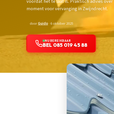
voordat het te laat is. Praktisch advies ove
moment voor vervanging in Zwijndrecht.
door
Guido
· 6 oktober 2025
NU BEREIKBAAR
BEL 085 019 45 88