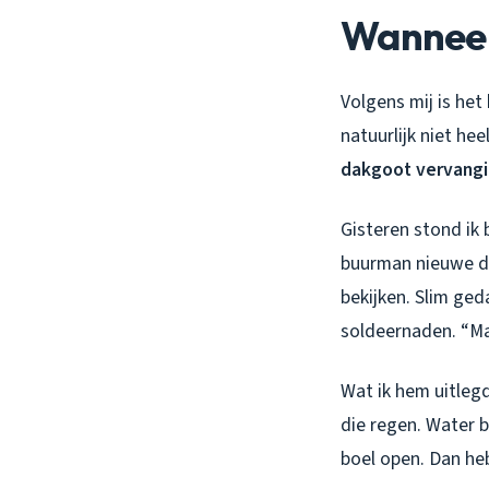
Wanneer
Volgens mij is het 
natuurlijk niet hee
dakgoot vervangi
Gisteren stond ik 
buurman nieuwe dak
bekijken. Slim ged
soldeernaden. “Maar
Wat ik hem uitlegd
die regen. Water bl
boel open. Dan heb