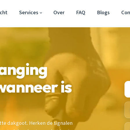
cht
Services
Over
FAQ
Blogs
Con
anging
wanneer is
tte dakgoot. Herken de signalen