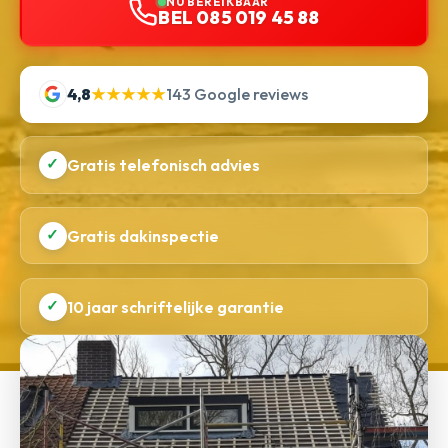
NU BEREIKBAAR
BEL 085 019 45 88
4,8
★★★★★
143 Google reviews
✓
Gratis telefonisch advies
✓
Gratis dakinspectie
✓
10 jaar schriftelijke garantie