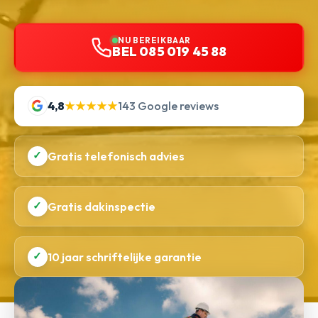
NU BEREIKBAAR
BEL 085 019 45 88
4,8
★★★★★
143 Google reviews
✓
Gratis telefonisch advies
✓
Gratis dakinspectie
✓
10 jaar schriftelijke garantie