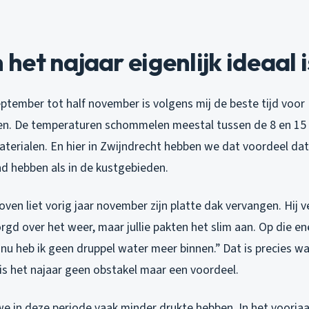
et najaar eigenlijk ideaal i
ptember tot half november is volgens mij de beste tijd voor
. De temperaturen schommelen meestal tussen de 8 en 15 
terialen. En hier in Zwijndrecht hebben we dat voordeel dat
nd hebben als in de kustgebieden.
ven liet vorig jaar november zijn platte dak vervangen. Hij v
rgd over het weer, maar jullie pakten het slim aan. Op die e
n nu heb ik geen druppel water meer binnen.” Dat is precies w
 is het najaar geen obstakel maar een voordeel.
 we in deze periode vaak minder drukte hebben. In het voorja