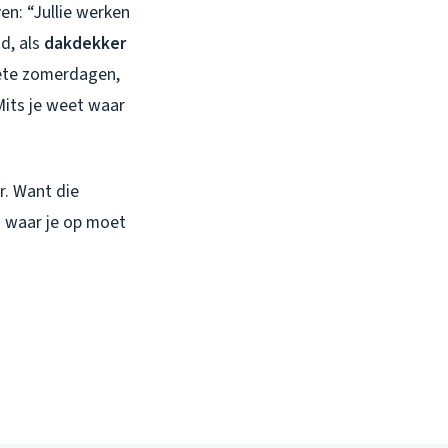
en: “Jullie werken
d, als
dakdekker
hete zomerdagen,
Mits je weet waar
r. Want die
n waar je op moet