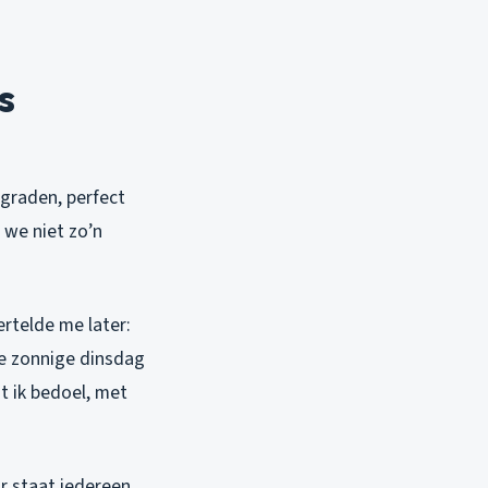
s
graden, perfect
 we niet zo’n
ertelde me later:
ne zonnige dinsdag
at ik bedoel, met
ar staat iedereen