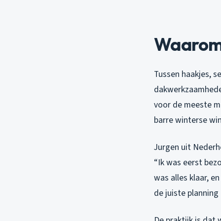
Waarom h
Tussen haakjes, se
dakwerkzaamheden
voor de meeste ma
barre winterse wi
Jurgen uit Nederho
“Ik was eerst bezo
was alles klaar, e
de juiste planning
De praktijk is dat