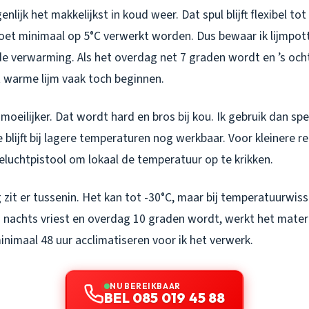
nlijk het makkelijkst in koud weer. Dat spul blijft flexibel tot 
moet minimaal op 5°C verwerkt worden. Dus bewaar ik lijmpott
de verwarming. Als het overdag net 7 graden wordt en ’s oc
t warme lijm vaak toch beginnen.
moeilijker. Dat wordt hard en bros bij kou. Ik gebruik dan spe
 blijft bij lagere temperaturen nog werkbaar. Voor kleinere re
luchtpistool om lokaal de temperatuur op te krikken.
zit er tussenin. Het kan tot -30°C, maar bij temperatuurwis
’s nachts vriest en overdag 10 graden wordt, werkt het mater
 minimaal 48 uur acclimatiseren voor ik het verwerk.
NU BEREIKBAAR
BEL 085 019 45 88