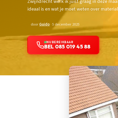
Zwijndrecht werk ik juist graag in deze m
ideaal is en wat je moet weten over material
door
Guido
· 5 december 2025
NU BEREIKBAAR
BEL 085 019 45 88