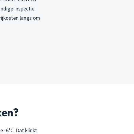
ndige inspectie.
rijkosten langs om
ken?
-6°C. Dat klinkt