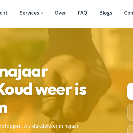
cht
Services
Over
FAQ
Blogs
Con
 najaar
Koud weer is
m
stoppen. Als dakdekker in najaar