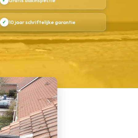
✓
Gratis dakinspectie
✓
10 jaar schriftelijke garantie